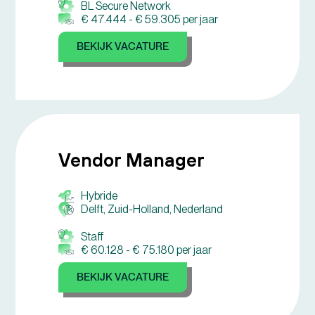
BL Secure Network
€ 47.444 -
€ 59.305 per jaar
BEKIJK VACATURE
Vendor Manager
Hybride
Delft, Zuid-Holland, Nederland
Staff
€ 60.128 -
€ 75.180 per jaar
BEKIJK VACATURE