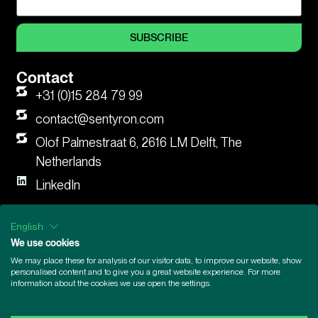
SUBSCRIBE
Contact
+31 (0)15 284 79 99
contact@sentyron.com
Olof Palmestraat 6, 2616 LM Delft, The
Netherlands
LinkedIn
English
General Terms and Conditions
|
Supplier Code of Conduct
|
We use cookies
Legal Information
|
Privacy Statement
|
Privacy Statement
We may place these for analysis of our visitor data, to improve our website, show
Applicants
|
Disclaimer
|
Responsible disclosure |
Ethics
personalised content and to give you a great website experience. For more
Committee |
Cookie Policy
information about the cookies we use open the settings.
© Sentyron B.V. 2025. All rights reserved.