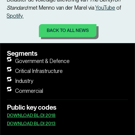
Standard
met Menno van der Marel via
YouTube
of
Spotify.
BACK TO ALL NEWS
Segments
Government & Defence
Critical Infrastructure
Industry
Commercial
Public key codes
DOWNLOAD BL-DI 2018
DOWNLOAD BL-DI 2013