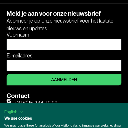
Meld je aan voor onze nieuwsbrief
Abonneer je op onze nieuwsbrief voor het laatste
nieuws en updates.
Voornaam
E-mailadres
AANMELDEN
Contact
+31 (0)15 284 79 99
English
sentyron
We use cookies
Olof Palmestraat 6, 2616 LM Delft, Nederland
We may place these for analysis of our visitor data, to improve our website, show